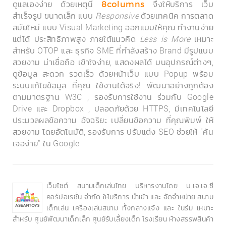
ดูแลเองง่าย ด้วยเหตุนี้
จึงให้บริการ เว็บ
8columns
สำเร็จรูป ขนาดเล็ก แบบ
Responsive
ด้วยเทคนิค การตลาด
สมัยใหม่ แบบ Visual Marketing ออกแบบให้คุณ ทำงานง่าย
แต่ได้ ประสิทธิภาพสูง ภายใต้แนวคิด
Less is More
เหมาะ
สำหรับ OTOP และ ธุรกิจ SME ที่กำลังสร้าง Brand มีรูปแบบ
สวยงาม น่าเชื่อถือ เข้าใจง่าย, แสดงผลได้ บนอุปกรณ์ต่างๆ,
ดูข้อมูล สะดวก รวดเร็ว ด้วยหน้าเว็บ แบบ Popup พร้อม
ระบบแก้ไขข้อมูล ที่คุณ ใช้งานได้จริง! พัฒนาอย่างถูกต้อง
ตามมาตรฐาน W3C , รองรับการใช้งาน ร่วมกับ Google
Drive และ Dropbox , ปลอดภัยด้วย HTTPS, มีเทคโนโลยี
ประมวลผลข้อความ อัจฉริยะ เปลี่ยนข้อความ ที่คุณพิมพ์ ให้
สวยงาม โดยอัตโนมัติ, รองรับการ ปรับแต่ง SEO ช่วยให้ "ค้น
เจอง่าย" ใน Google
เว็บไซต์ สนามเด็กเล่นไทย บริหารงานโดย บ.เจ.เจ.ซี
คอร์ปอเรชั่น จำกัด ให้บริการ นำเข้า และ จัดจำหน่าย สนาม
เด็กเล่น เครื่องเล่นสนาม ทั้งกลางแจ้ง และ ในร่ม เหมาะ
สำหรับ ศูนย์พัฒนาเด็กเล็ก ศูนย์รับเลี้ยงเด็ก โรงเรียน ห้างสรรพสินค้า