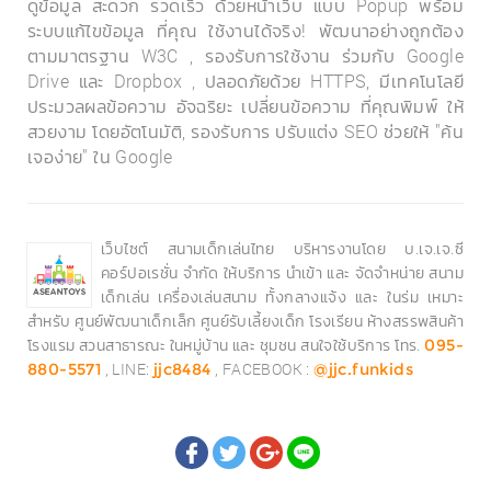
ดูข้อมูล สะดวก รวดเร็ว ด้วยหน้าเว็บ แบบ Popup พร้อม
ระบบแก้ไขข้อมูล ที่คุณ ใช้งานได้จริง! พัฒนาอย่างถูกต้อง
ตามมาตรฐาน W3C , รองรับการใช้งาน ร่วมกับ Google
Drive และ Dropbox , ปลอดภัยด้วย HTTPS, มีเทคโนโลยี
ประมวลผลข้อความ อัจฉริยะ เปลี่ยนข้อความ ที่คุณพิมพ์ ให้
สวยงาม โดยอัตโนมัติ, รองรับการ ปรับแต่ง SEO ช่วยให้ "ค้น
เจอง่าย" ใน Google
เว็บไซต์ สนามเด็กเล่นไทย บริหารงานโดย บ.เจ.เจ.ซี
คอร์ปอเรชั่น จำกัด ให้บริการ นำเข้า และ จัดจำหน่าย สนาม
เด็กเล่น เครื่องเล่นสนาม ทั้งกลางแจ้ง และ ในร่ม เหมาะ
สำหรับ ศูนย์พัฒนาเด็กเล็ก ศูนย์รับเลี้ยงเด็ก โรงเรียน ห้างสรรพสินค้า
โรงแรม สวนสาธารณะ ในหมู่บ้าน และ ชุมชน สนใจใช้บริการ โทร.
095-
, LINE:
, FACEBOOK :
880-5571
jjc8484
@jjc.funkids