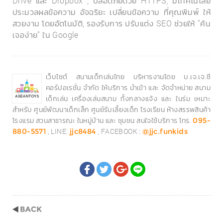
Drive และ Dropbox , ปลอดภัยด้วย HTTPS, มีเทคโนโลยี
ประมวลผลข้อความ อัจฉริยะ เปลี่ยนข้อความ ที่คุณพิมพ์ ให้
สวยงาม โดยอัตโนมัติ, รองรับการ ปรับแต่ง SEO ช่วยให้ "ค้น
เจอง่าย" ใน Google
เว็บไซต์ สนามเด็กเล่นไทย บริหารงานโดย บ.เจ.เจ.ซี
คอร์ปอเรชั่น จำกัด ให้บริการ นำเข้า และ จัดจำหน่าย สนาม
เด็กเล่น เครื่องเล่นสนาม ทั้งกลางแจ้ง และ ในร่ม เหมาะ
สำหรับ ศูนย์พัฒนาเด็กเล็ก ศูนย์รับเลี้ยงเด็ก โรงเรียน ห้างสรรพสินค้า
โรงแรม สวนสาธารณะ ในหมู่บ้าน และ ชุมชน สนใจใช้บริการ โทร.
095-
, LINE:
, FACEBOOK :
880-5571
jjc8484
@jjc.funkids