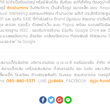
์ที่ดี ไม่จำเป็นต้องใหญ่ หรือมีฟังก์ชั่น ซับซ้อน แต่ที่สำคัญ ต้องดูน่า
ตุนี้
จึงให้บริการ เว็บสำเร็จรูป ขนาดเล็ก แบบ
Respo
8columns
sual Marketing ออกแบบให้คุณ ทำงานง่าย แต่ได้ ประสิทธิภาพสู
 และ ธุรกิจ SME ที่กำลังสร้าง Brand มีรูปแบบ สวยงาม น่าเชื่อถื
มูล สะดวก รวดเร็ว ด้วยหน้าเว็บ แบบ Popup พร้อม ระบบแก้ไขข้อมูล
มมาตรฐาน W3C , รองรับการใช้งาน ร่วมกับ Google Drive และ 
ะมวลผลข้อความ อัจฉริยะ เปลี่ยนข้อความ ที่คุณพิมพ์ ให้สวยงาม โ
ค้นเจอง่าย" ใน Google
์ สนามเด็กเล่นไทย บริหารงานโดย บ.เจ.เจ.ซี คอร์ปอเรชั่น จำกัด ให
 สนามเด็กเล่น เครื่องเล่นสนาม ทั้งกลางแจ้ง และ ในร่ม เหมาะสำห
บเลี้ยงเด็ก โรงเรียน ห้างสรรพสินค้า โรงแรม สวนสาธารณะ ในหมู่
โทร.
, LINE:
, FACEBOOK :
095-880-5571
jjc8484
@jjc.funk