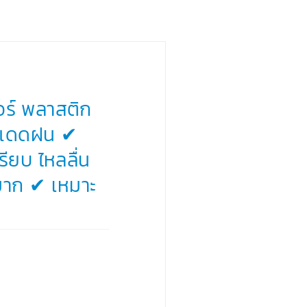
อร์ พลาสติก
นแดดฝน ✔
ียบ ไหลลื่น
าก ✔ เหมาะ
›