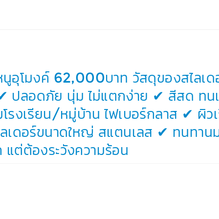
หนูอุโมงค์ 62,000บาท วัสดุของสไลเด
ลอดภัย นุ่ม ไม่แตกง่าย ✔ สีสด ท
โรงเรียน/หมู่บ้าน ไฟเบอร์กลาส ✔ ผิวเร
ไลเดอร์ขนาดใหญ่ สแตนเลส ✔ ทนทานม
แต่ต้องระวังความร้อน